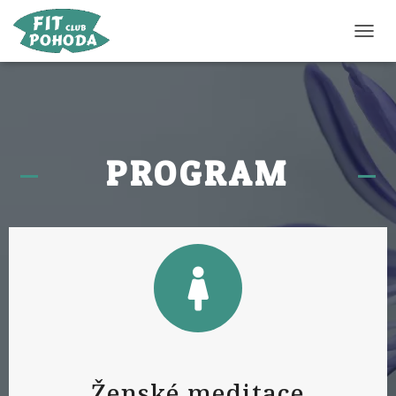
P
Ř
E
P
N
O
U
PROGRAM
T
N
A
V
I
G
A
C
I
Ženské meditace