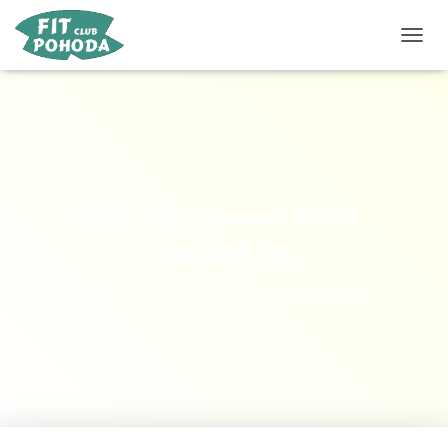
P
Ř
E
P
N
O
U
T
N
aleksandar-jason-137349-
A
V
unsplash.jpg
I
G
Publikoval(a)
tvůrce webu
dne
9 června, 2022
A
C
I