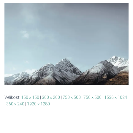
Velikost:
150 × 150
|
300 × 200
|
750 × 500
|
750 × 500
|
1536 × 1024
|
360 × 240
|
1920 × 1280