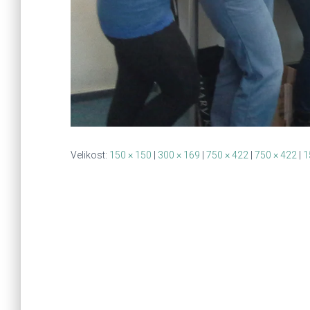
Velikost:
150 × 150
|
300 × 169
|
750 × 422
|
750 × 422
|
1