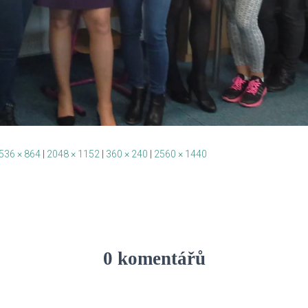
536 × 864
|
2048 × 1152
|
360 × 240
|
2560 × 1440
0 komentářů