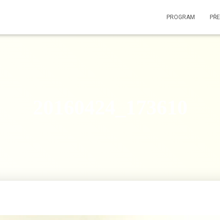
PROGRAM
PŘ
20160424_173610