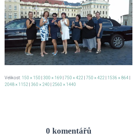
Velikost:
150 × 150
|
300 × 169
|
750 × 422
|
750 × 422
|
1536 × 864
|
2048 × 1152
|
360 × 240
|
2560 × 1440
0 komentářů