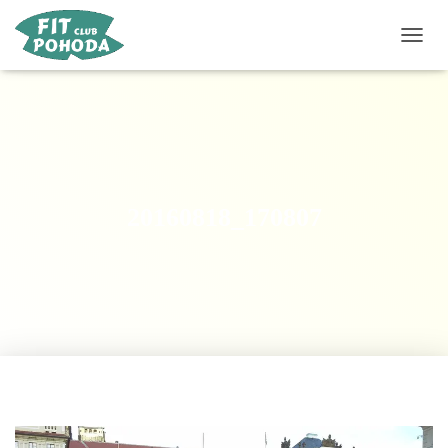
P
Ř
E
P
N
O
U
T
N
20160818_170807
A
V
I
G
A
C
I