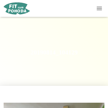
P
Ř
E
P
N
O
U
T
N
20190814_104129
A
V
I
G
A
C
I