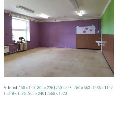
Velikost:
150 × 150
|
300 × 225
|
750 × 563
|
750 × 563
|
1536 × 1152
|
2048 × 1536
|
360 × 240
|
2560 × 1920