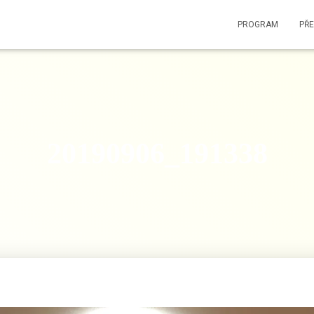
PROGRAM
PŘ
20190906_191338