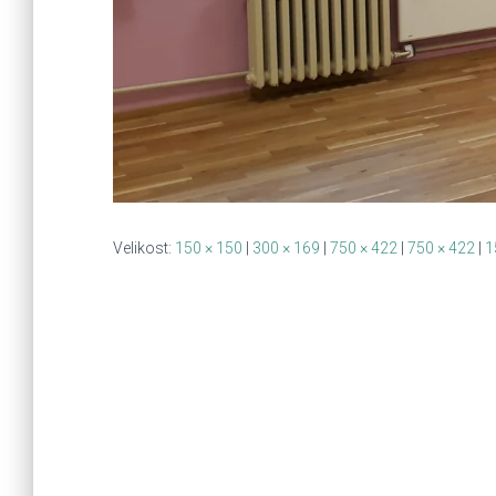
Velikost:
150 × 150
|
300 × 169
|
750 × 422
|
750 × 422
|
1