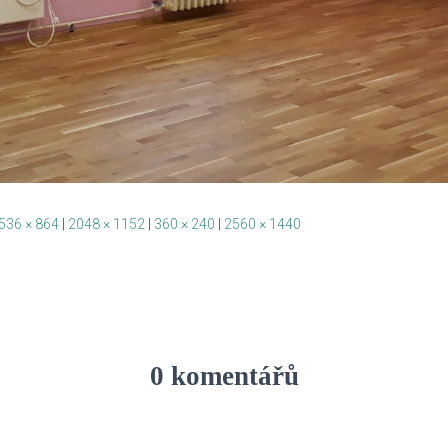
536 × 864
|
2048 × 1152
|
360 × 240
|
2560 × 1440
0 komentářů