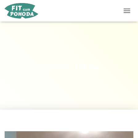
P
Ř
E
P
N
O
U
T
N
20200711_101700
A
V
I
G
A
C
I