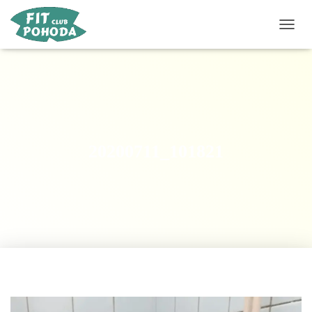
P
Ř
E
P
N
O
U
T
N
20200711_101821
A
V
I
G
A
C
I