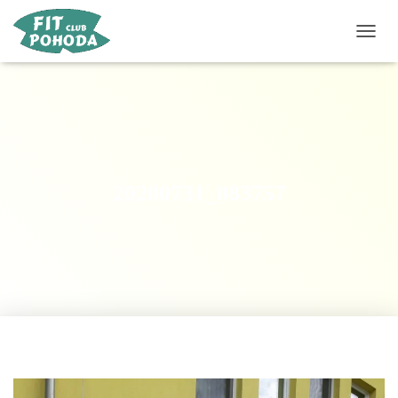
P
Ř
E
P
N
O
U
T
N
20200731_083757
A
V
I
G
A
C
I