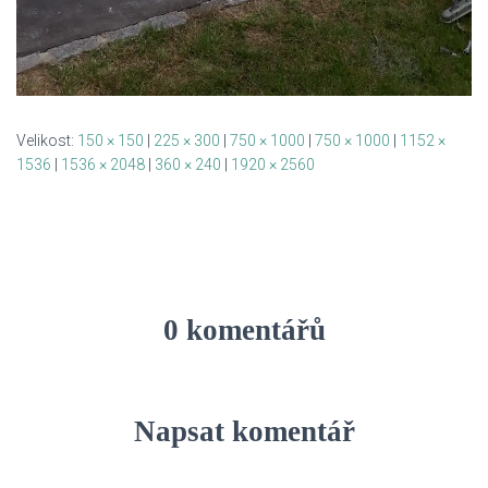
Velikost:
150 × 150
|
225 × 300
|
750 × 1000
|
750 × 1000
|
1152 ×
1536
|
1536 × 2048
|
360 × 240
|
1920 × 2560
0 komentářů
Napsat komentář