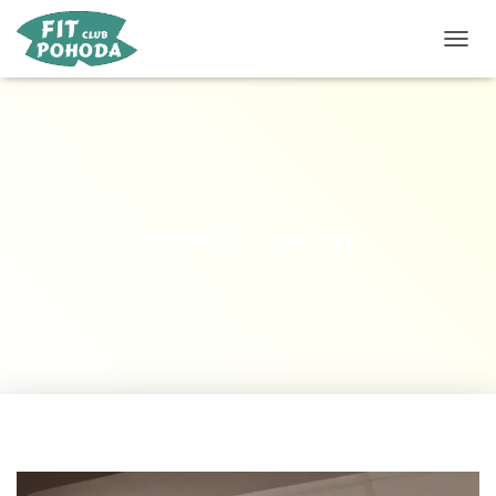
P
Ř
E
P
N
O
U
T
N
20201127_185751
A
V
I
G
A
C
I