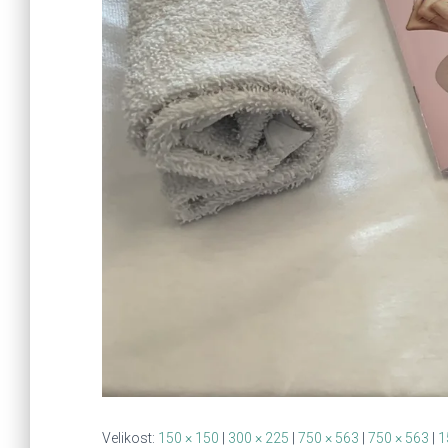
Velikost:
150 × 150
|
300 × 225
|
750 × 563
|
750 × 563
|
1