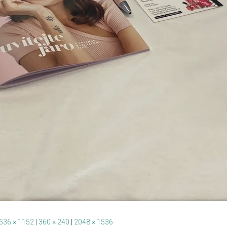
536 × 1152
|
360 × 240
|
2048 × 1536