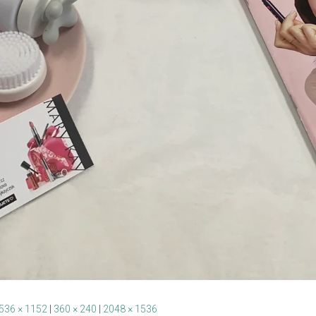
536 × 1152
|
360 × 240
|
2048 × 1536