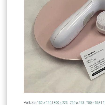
Velikost:
150 × 150
|
300 × 225
|
750 × 563
|
750 × 563
|
1