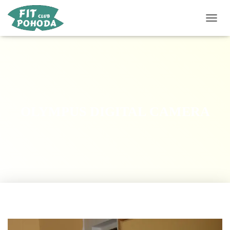
P
Ř
E
P
N
O
U
T
N
OLYMPUS DIGITAL CAMERA
A
V
I
G
A
C
I