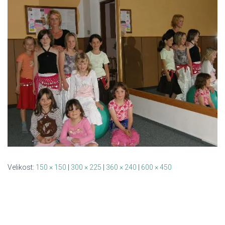
Velikost:
150 × 150
|
300 × 225
|
360 × 240
|
600 × 450