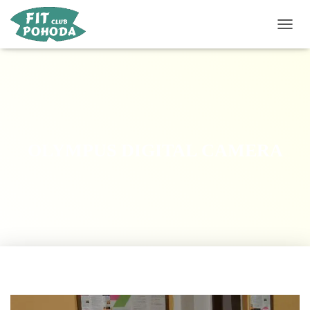
P
Ř
E
P
N
O
U
T
N
OLYMPUS DIGITAL CAMERA
A
V
I
G
A
C
I