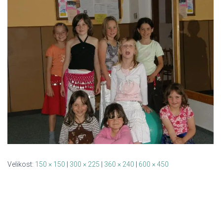
Velikost:
150 × 150
|
300 × 225
|
360 × 240
|
600 × 450