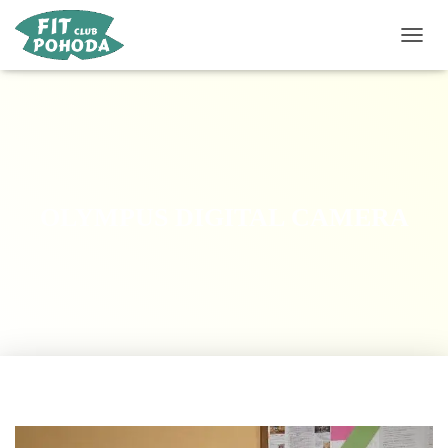
P
Ř
E
P
N
O
U
T
N
OLYMPUS DIGITAL CAMERA
A
V
I
G
A
C
I