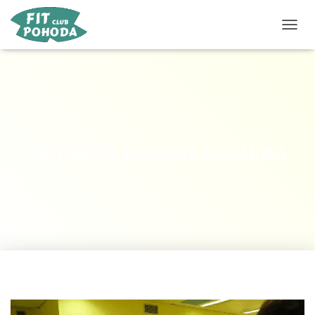
P
Ř
E
P
N
O
U
T
N
OLYMPUS DIGITAL CAMERA
A
V
I
G
A
C
I