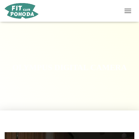
P
Ř
E
P
N
O
U
T
N
OLYMPUS DIGITAL CAMERA
A
V
I
G
A
C
I