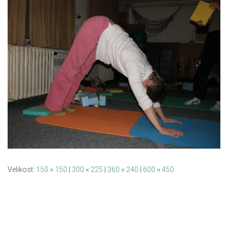
Velikost:
150 × 150
|
300 × 225
|
360 × 240
|
600 × 450