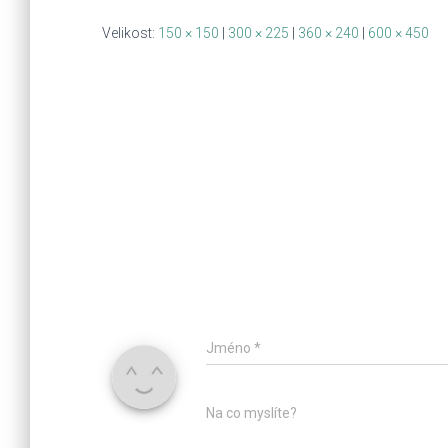
Velikost:
150 × 150
|
300 × 225
|
360 × 240
|
600 × 450
Jméno
*
Na co myslíte?