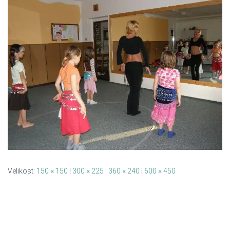
Velikost:
150 × 150
|
300 × 225
|
360 × 240
|
600 × 450