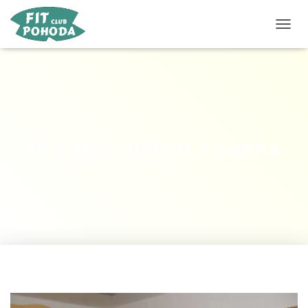
P
Ř
E
P
N
O
U
T
N
OLYMPUS DIGITAL CAMERA
A
V
I
G
A
C
I