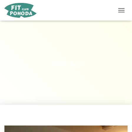
P
Ř
E
P
N
O
U
T
N
P6091047
A
V
I
G
A
C
I