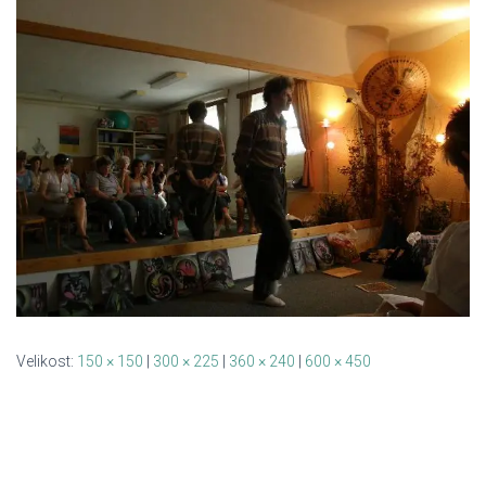
Velikost:
150 × 150
|
300 × 225
|
360 × 240
|
600 × 450