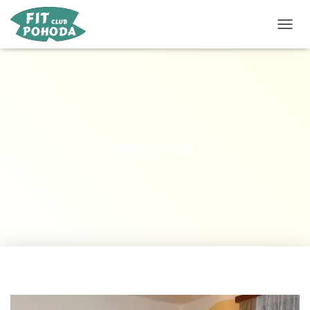
P
Ř
E
P
N
O
U
T
N
P9131718
A
V
I
G
A
C
I