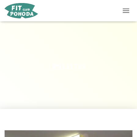
P
Ř
E
P
N
O
U
T
N
P9131719
A
V
I
G
A
C
I