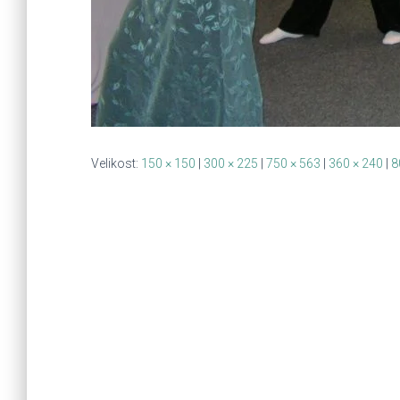
Velikost:
150 × 150
|
300 × 225
|
750 × 563
|
360 × 240
|
8