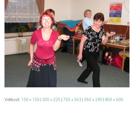
Velikost:
150 × 150
|
300 × 225
|
750 × 563
|
360 × 240
|
800 × 600