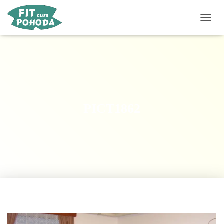
P
Ř
E
P
N
O
U
T
N
PICT1862
A
V
I
G
A
C
I