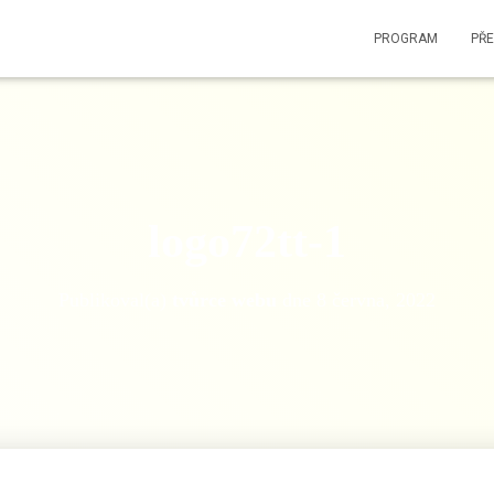
PROGRAM
PŘ
logo72tt-1
Publikoval(a)
tvůrce webu
dne
8 června, 2022