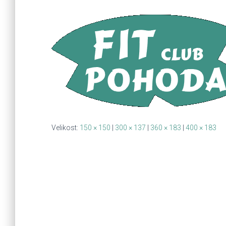
Velikost:
150 × 150
|
300 × 137
|
360 × 183
|
400 × 183