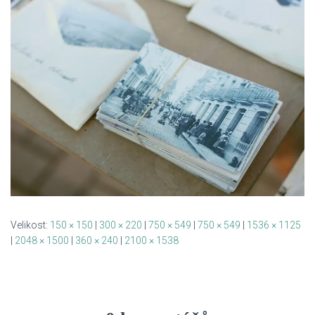
Velikost:
150 × 150
|
300 × 220
|
750 × 549
|
750 × 549
|
1536 × 1125
|
2048 × 1500
|
360 × 240
|
2100 × 1538