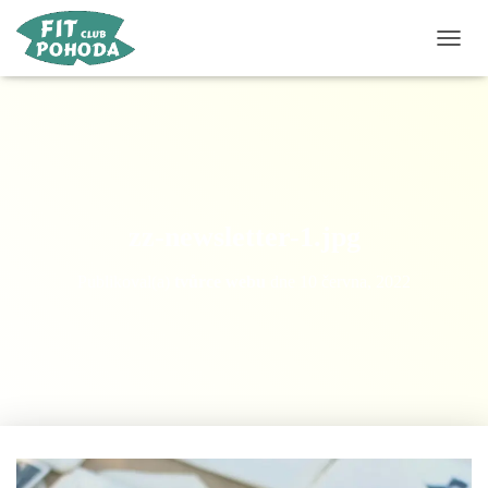
P
Ř
E
P
N
O
U
T
N
zz-newsletter-1.jpg
A
V
Publikoval(a)
tvůrce webu
dne
10 června, 2022
I
G
A
C
I